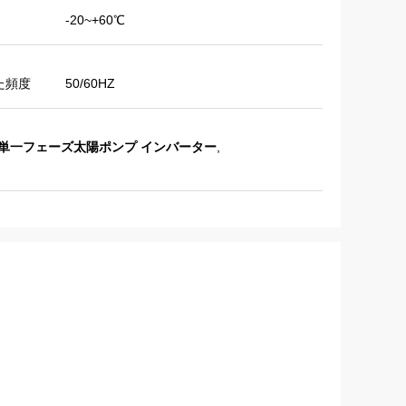
-20~+60℃
た頻度
50/60HZ
AC単一フェーズ太陽ポンプ インバーター
,