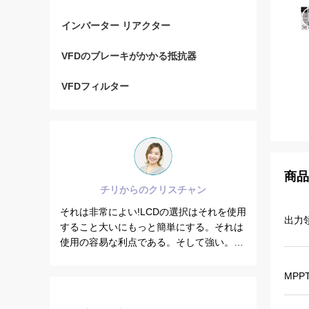
インバーター リアクター
VFDのブレーキがかかる抵抗器
VFDフィルター
商品
チリからのクリスチャン
シリアからのBrahi
は非常によい!LCDの選択はそれを使用
VEIKONG VFD500の出
出力
こと大いにもっと簡単にする。それは
しているとき安定している
の容易な利点である。そして強い。す
は他がのそういうわけでよ
しいPCソフトウェア。
ギーを節約するにはできる
より高いよりより少しであ
MPP