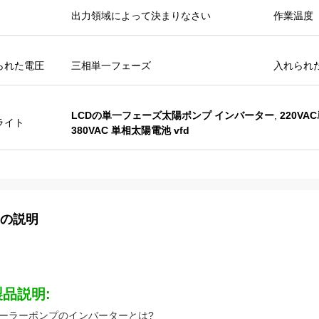
出力領域によって決まりなさい
作業温度
られた電圧
三相単一フェーズ
入れられ
LCDの単一フェーズ太陽ポンプ インバーター
,
220V
ライト
380VAC 単相太陽電池 vfd
の説明
製品説明:
ーラーポンプのインバーターとは?