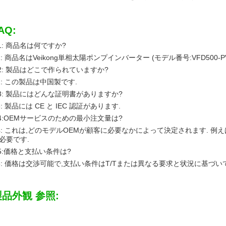
AQ:
1: 商品名は何ですか?
1: 商品名はVeikong単相太陽ポンプインバーター (モデル番号:VFD500-PV
2: 製品はどこで作られていますか?
2: この製品は中国製です.
3: 製品にはどんな証明書がありますか?
3: 製品には CE と IEC 認証があります.
4:OEMサービスのための最小注文量は?
4: これは,どのモデルOEMが顧客に必要なかによって決定されます. 例
必要です.
5:価格と支払い条件は?
5: 価格は交渉可能で,支払い条件はT/Tまたは異なる要求と状況に基づい
製品外観 参照: