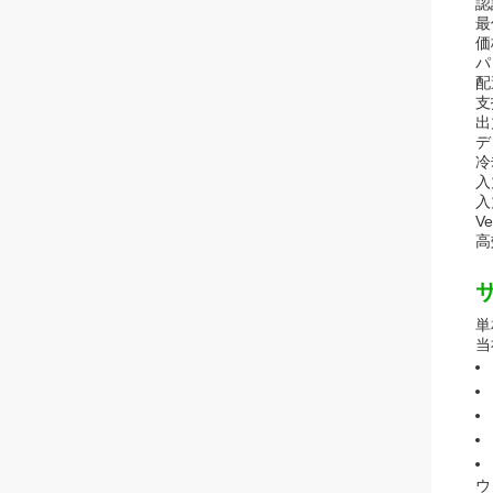
認
最
価
パ
配
支
出
デ
冷
入
入
V
高
単
当
ウ