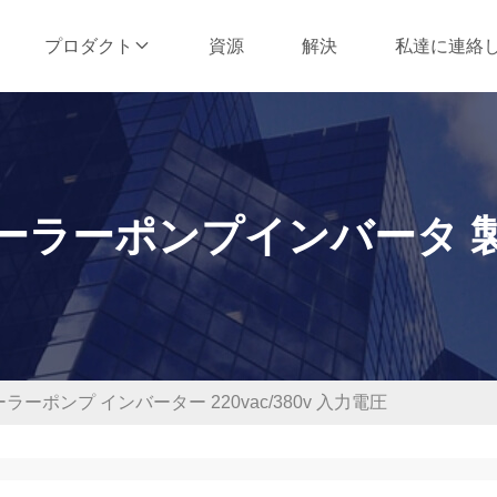
資源
解決
私達に連絡
プロダクト
ーラーポンプインバータ 
ラーポンプ インバーター 220vac/380v 入力電圧