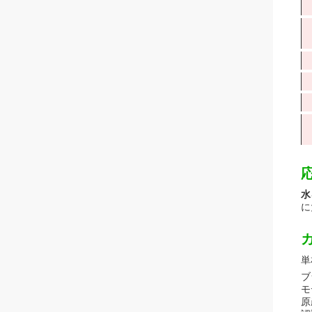
応
水
に
単
ブ
モ
原