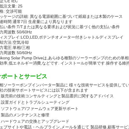
証:CE IEC
低注文量: 25
格: 交渉可能
ッケージの詳細: 異なる電源範囲に基づいて紙箱または木製のケース
達時間:通常7日 生産量により異なります
払い条件:T/Tまたは異なる要求および状況に基づく他の支払い条件
力周波数 50/60Hz
ィスプレイ:LCD,LED,ポテンチオメーター付きシャトルディスプレイ
却方法:空気冷却
力電圧:単相/三相
力周波数 50/60Hz
eikong Solar Pump Driveは,あらゆる種類のソーラーポンプの
効率,低エネルギー消費,などです. インストールが簡単です.操作する維
サポートとサービス
相ソーラーポンプインバーター製品に 様々な技術サービスを提供して
社の技術サポートサービスには以下が含まれます
販売前の技術コンサルティングと製品選択に関するアドバイス
設置ガイドとトラブルシューティング
ソフトウェア/ファームウェア更新サポート
製品のメンテナンスと修理
ハードウェアの交換とアップグレード
ェブサイトや電話・ヘルプライン,メールを通じて 製品研修,顧客サービ