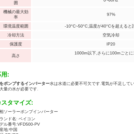
0~60Hz
囲
機械の最大効
97%
率
環境温度範囲
-10°C~50°C,温度が40°Cを超え
冷却方法
空気冷却
保護度
IP20
1000m以下,さらに100mごと
高さ
用:
をポンプするインバーター
水は水道に必要不可欠です.電気が不足してい
大量の水が必要です.
カスタマイズ:
相ソーラーポンプインバーター
ランド名: ベイコン
デル番号:VFD500-PV
産地:中国