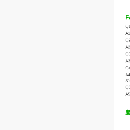
F
Q
A
Q
A
Q
A
Q
A
が
Q
A