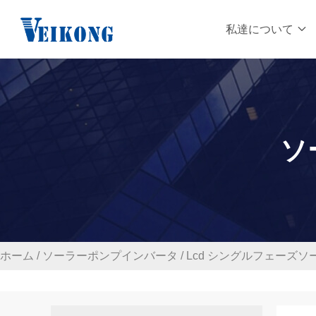
私達について
ソ
ホーム
/
ソーラーポンプインバータ
/
Lcd シングルフェーズソー