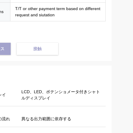
T/T or other payment term based on different
ms
request and siutation
イス
接触
LCD、LED、ポテンショメータ付きシャト
レイ
ルディスプレイ
の流れ
異なる出力範囲に依存する