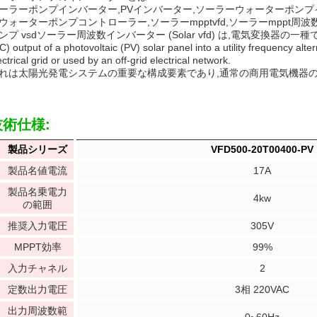
ーラーポンプインバーター,PVインバーター,ソーラーウォーターポンプ
ウォーターポンプコントローラー,ソーラーmpptvfd,ソーラーmppt
ンプ vsdソーラー周波数インバーター (Solar vfd) は,電気変換器の一種である. It serve
C) output of a photovoltaic (PV) solar panel into a utility frequency alt
ectrical grid or used by an off-grid electrical network.
れは太陽光発電システムの重要な構成要素であり,通常の商用電気機器の
技術仕様:
製品シリーズ
VFD500-20T00400-PV
製品名値電流
17A
製品名乗電力
4kw
の範囲
推奨入力電圧
305V
MPPT効率
99%
入力チャネル
2
定数出力電圧
3相 220VAC
出力周波数範