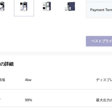
Payment Ter
ベストプラ
の詳細
mアサド
トルコからのTayfun
力頻度は他が変動
Veikong太陽ポンプ インバーターは非常に
領域
4kw
ディスプ
。また出力電流
良質に実際にあり、私達はまた展覧会のた
り多くのエネル
めにある昇進プロダクトを準備した。私達
出力頻度余りに
は新しい順序をすぐに作ろうと思ってい
る。
る。昨年たった1つのローカル代理店があ
T
99%
最大出力
り、8.がそのうちのいくつかVeikongだけ
を販売する以上今年、ある!