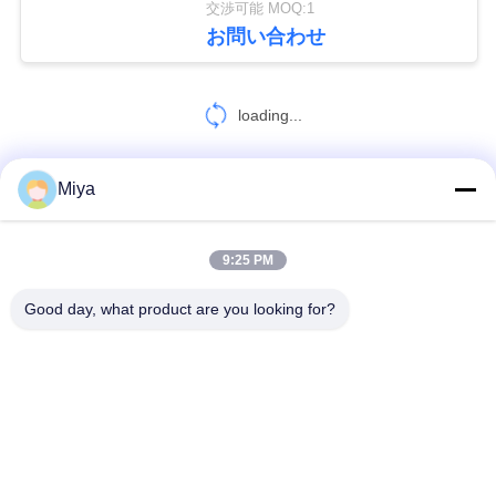
した
さ
交渉可能 MOQ:1
30
お問い合わせ
い
モーター柔らかい
loading...
サ
始動機
イ
Miya
お問い合わせ!
ト
マ
9:25 PM
12
人気カテゴリ
すべて
ッ
インバーター リア
Good day, what product are you looking for?
プ
ソーラーポンプインバータ
3段階太陽ポンプ インバーター
クター
プ
MPPT VFD太陽ポンプ インバーター
太陽水ポンプのコントローラー
ラ
VFDの可変的な頻度ドライブ
可変的な頻度インバーター