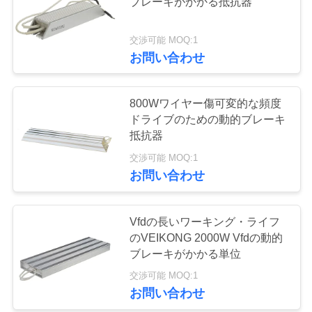
ブレーキがかかる抵抗器
私
交渉可能 MOQ:1
158
達
お問い合わせ
VFDの可変的な頻度
に
ドライブ
800Wワイヤー傷可変的な頻度
連
ドライブのための動的ブレーキ
絡
抵抗器
交渉可能 MOQ:1
し
お問い合わせ
な
78
可変的な頻度インバ
さ
Vfdの長いワーキング・ライフ
のVEIKONG 2000W Vfdの動的
い
ーター
ブレーキがかかる単位
交渉可能 MOQ:1
お問い合わせ
ニ