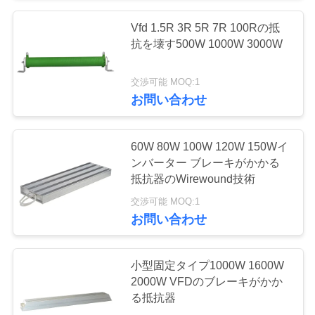
ュ
Vfd 1.5R 3R 5R 7R 100Rの抵
33
ー
抗を壊す500W 1000W 3000W
ス
PMSMインバーター
交渉可能 MOQ:1
お問い合わせ
引
用
60W 80W 100W 120W 150Wイ
ンバーター ブレーキがかかる
を
抵抗器のWirewound技術
11
要
交渉可能 MOQ:1
インバーターによ
お問い合わせ
求
って入れられた
し
小型固定タイプ1000W 1600W
220vは380vを出力
2000W VFDのブレーキがかか
な
る抵抗器