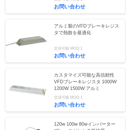
い
お問い合わせ
て
84
アルミ製のVFDブレーキレジス
工
タで熱散を最適化
MPPT VFD太陽ポン
場
プ インバーター
交渉可能 MOQ:1
旅
お問い合わせ
行
カスタマイズ可能な高信頼性
VFDブレーキレジスタ 1000W
品
54
1200W 1500W アルミ
太陽水ポンプのコ
質
交渉可能 MOQ:1
お問い合わせ
管
ントローラー
理
120w 100w 80wインバーター