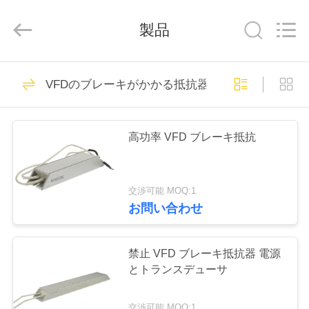
supplier.
Copyright
©
製品
2021
-
2026
Shenzhen
Veikong
家
60
Electric
VFDのブレーキがかかる抵抗器
Co.,
ソーラーポンプイ
Ltd..
All
Rights
Reserved.
製
ンバータ
高功率 VFD ブレーキ抵抗
品
交渉可能 MOQ:1
私
お問い合わせ
81
達
3段階太陽ポンプ イ
に
禁止 VFD ブレーキ抵抗器 電源
とトランスデューサ
ンバーター
つ
交渉可能 MOQ:1