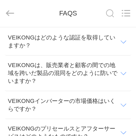
supplier.
Copyright
©
FAQS
2021
-
2026
Shenzhen
Veikong
家
Electric
VEIKONGはどのような認証を取得してい
Co.,
Ltd..
All
ますか？
Rights
Reserved.
製
品
VEIKONGは、販売業者と顧客の間での地
域を跨いだ製品の混同をどのように防いで
いますか？
私
達
VEIKONGインバーターの市場価格はいく
らですか？
に
つ
VEIKONGのプリセールスとアフターサー