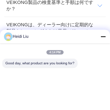
VEIKONG製品の検査基準と手順は何です
か？
私
達
VEIKONGは、ディーラー向けに定期的な
に
製品トレーニングまたは業界ソリューショ
Heidi Liu
ンのトレーニングを提供していますか？
連
絡
4:14 PM
人気カテゴリ
し
すべて
Good day, what product are you looking for?
な
ソーラーポンプインバータ
3段階太陽ポンプ インバーター
さ
い
MPPT VFD太陽ポンプ インバーター
太陽水ポンプのコントローラー
ニ
VFDの可変的な頻度ドライブ
可変的な頻度インバーター