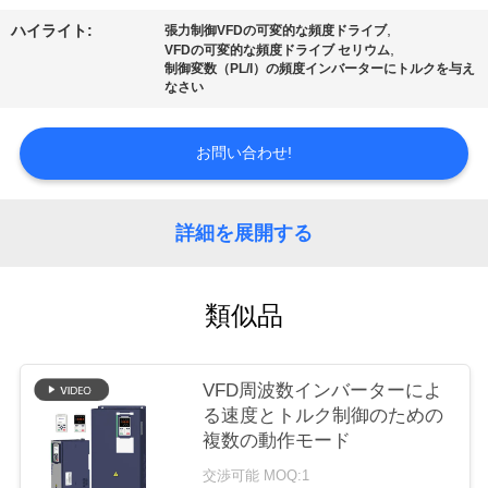
,
ハイライト:
張力制御VFDの可変的な頻度ドライブ
私
,
VFDの可変的な頻度ドライブ セリウム
制御変数（PL/I）の頻度インバーターにトルクを与え
達
なさい
に
お問い合わせ!
連
絡
詳細を展開する
し
な
類似品
さ
い
VFD周波数インバーターによ
る速度とトルク制御のための
複数の動作モード
ニ
交渉可能 MOQ:1