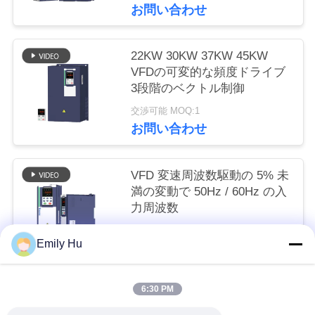
お問い合わせ
ュ
ー
22KW 30KW 37KW 45KW
ス
VFDの可変的な頻度ドライブ
3段階のベクトル制御
交渉可能 MOQ:1
引
お問い合わせ
用
を
VFD 変速周波数駆動の 5% 未
満の変動で 50Hz / 60Hz の入
要
力周波数
求
交渉可能 MOQ:1
Emily Hu
お問い合わせ
し
な
6:30 PM
人気カテゴリ
すべて