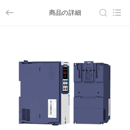
supplier.
Copyright
©
商品の詳細
2021
-
2026
Shenzhen
Veikong
家
Electric
Co.,
Ltd..
All
Rights
Reserved.
製
品
私
達
に
つ