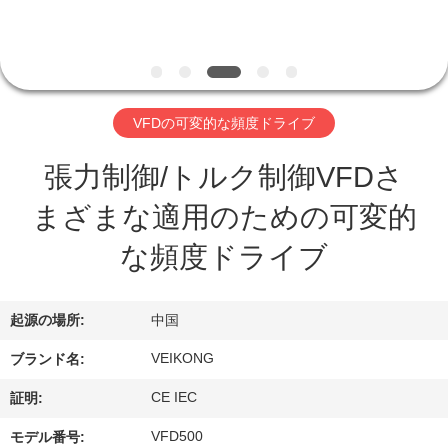
い
て
工
VFDの可変的な頻度ドライブ
場
張力制御/トルク制御VFDさ
旅
まざまな適用のための可変的
行
な頻度ドライブ
品
起源の場所:
中国
質
VEIKONG
ブランド名:
管
CE IEC
証明:
理
VFD500
モデル番号: