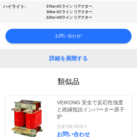
,
ハイライト:
37kw ACライン リアクター
私
,
30kw ACライン リアクター
22kw vfdライン リアクター
達
に
お問い合わせ!
連
詳細を展開する
絡
し
類似品
な
さ
VEIKONG 安全で反応性強度
い
と絶縁抵抗インバーター原子
炉
交渉可能 MOQ:1
ニ
お問い合わせ