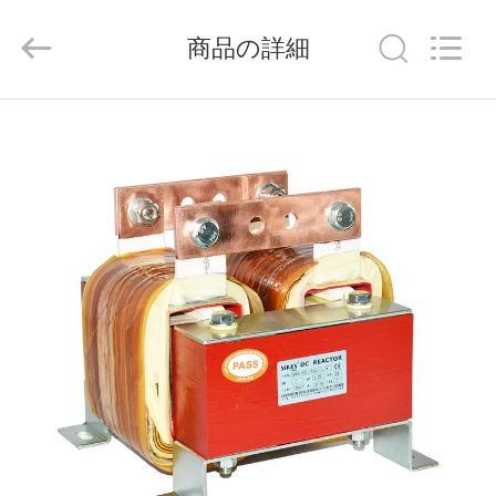
supplier.
Copyright
©
商品の詳細
2021
-
2026
Shenzhen
Veikong
家
Electric
Co.,
Ltd..
All
Rights
Reserved.
製
品
私
達
に
つ