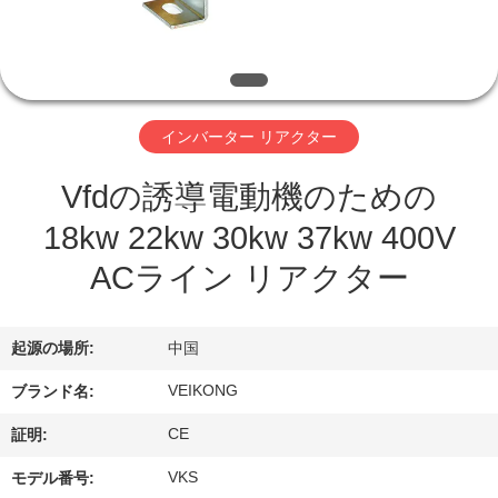
い
て
工
インバーター リアクター
場
Vfdの誘導電動機のための
旅
18kw 22kw 30kw 37kw 400V
行
ACライン リアクター
品
起源の場所:
中国
質
VEIKONG
ブランド名:
管
CE
証明:
理
VKS
モデル番号: