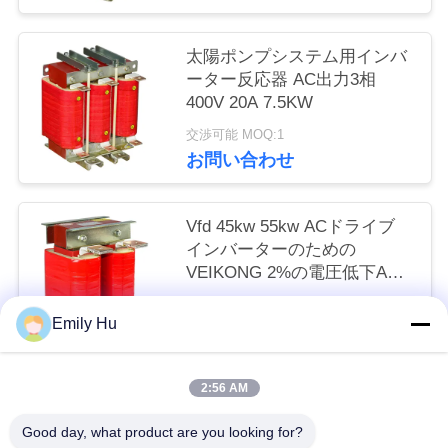
ュ
太陽ポンプシステム用インバ
ー
ーター反応器 AC出力3相
ス
400V 20A 7.5KW
交渉可能 MOQ:1
お問い合わせ
引
用
Vfd 45kw 55kw ACドライブ
を
インバーターのための
VEIKONG 2%の電圧低下AC
要
出力リアクター
交渉可能 MOQ:1
Emily Hu
求
お問い合わせ
し
2:56 AM
人気カテゴリ
な
すべて
Good day, what product are you looking for?