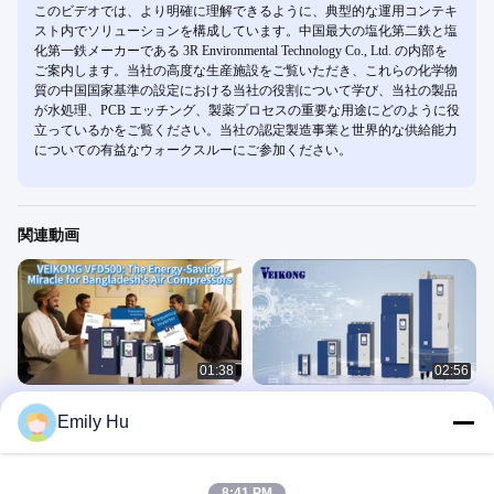
このビデオでは、より明確に理解できるように、典型的な運用コンテキ
スト内でソリューションを構成しています。中国最大の塩化第二鉄と塩
化第一鉄メーカーである 3R Environmental Technology Co., Ltd. の内部を
ご案内します。当社の高度な生産施設をご覧いただき、これらの化学物
質の中国国家基準の設定における当社の役割について学び、当社の製品
が水処理、PCB エッチング、製薬プロセスの重要な用途にどのように役
立っているかをご覧ください。当社の認定製造事業と世界的な供給能力
についての有益なウォークスルーにご参加ください。
関連動画
01:38
02:56
VEIKONG 換気圧縮機に適した変頻イ
VEIKONG High End VFD580 586 飛
Emily Hu
ンバーター! エネルギー節約
ぶシアで使用され,シアを追いかける
高精度
ソリューション
ソリューション
August 12, 2025
August 11, 2025
8:41 PM